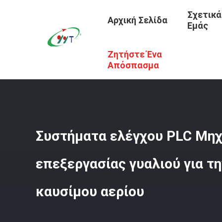
Σχετικά
Αρχική Σελίδα
Εμάς
Ζητήστε Ένα
Αρχική Σελίδα
/
Προϊόντα
/
Βιομηχανικός Φούρνος Γυαλ
Απόσπασμα
Συστήματα ελέγχου PLC Μη
επεξεργασίας γυαλιού για τ
καυσίμου αερίου