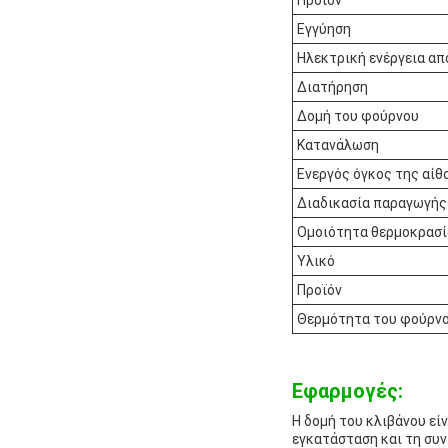
Προϊόν
Εγγύηση
Ηλεκτρική ενέργεια απ
Διατήρηση
Δομή του φούρνου
Κατανάλωση
Ενεργός όγκος της αίθ
Διαδικασία παραγωγής
Ομοιότητα θερμοκρασί
Υλικό
Προϊόν
Θερμότητα του φούρν
Εφαρμογές:
Η δομή του κλιβάνου εί
εγκατάσταση και τη συν