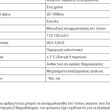
Φούρνος θερμικής επεξεργασίας
Ένα χρόνο
ό αέριο
20-100Kca
Εύκολα.
Μονωδική συναρμολόγηση επί τόπου
110-125 m3/t
ουσας
00,5-3,5m3
Παραγωγή υαλοπίνακα
ας
± 3 °C (δοκιμή 9 σημείων)
Ανθεκτικό σε υψηλές θερμοκρασίες
Μηχανήματα επεξεργασίας γυαλιού
ου
- Ναι, ναι.
ναι αρθρωτή και μπορεί να συναρμολογηθεί επί τόπου, γεγονός που δι
τήρηση.Ο θερμοθάλαμος του φούρνου έχει σχεδιαστεί για να εξασφα