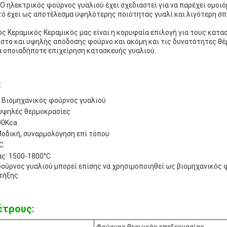
ά.Ο ηλεκτρικός φούρνος γυαλιού έχει σχεδιαστεί για να παρέχει ομο
ό έχει ως αποτέλεσμα υψηλότερης ποιότητας γυαλί και λιγότερη σ
ός Κεραμικός Κεραμικός μας είναι η κορυφαία επιλογή για τους κατ
ιστο και υψηλής απόδοσης φούρνο.και ακόμη και τις δυνατότητες θέ
α οποιαδήποτε επιχείρηση κατασκευής γυαλιού.
:
 Βιομηχανικός φούρνος γυαλιού
 υψηλές θερμοκρασίες
00Kca
οδική, συναρμολόγηση επί τόπου
C
ς: 1500-1800°C
ούρνος γυαλιού μπορεί επίσης να χρησιμοποιηθεί ως βιομηχανικός 
τήξης.
έτρους: