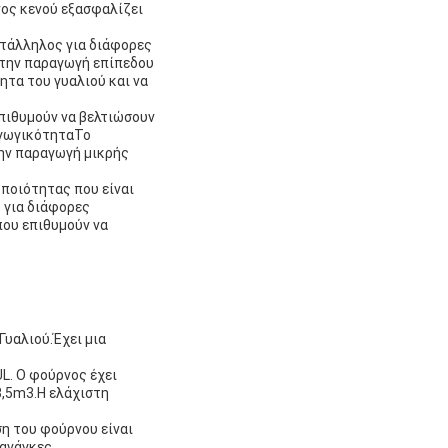
νος κενού εξασφαλίζει
ατάλληλος για διάφορες
 την παραγωγή επίπεδου
ητα του γυαλιού και να
επιθυμούν να βελτιώσουν
αγωγικότηταΤο
την παραγωγή μικρής
 ποιότητας που είναι
 για διάφορες
που επιθυμούν να
Γυαλιού.Έχει μια
UL. Ο φούρνος έχει
3,5m3.Η ελάχιστη
ση του φούρνου είναι
ανάγκες.