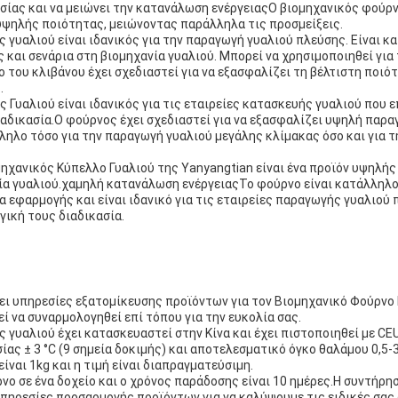
σίας και να μειώνει την κατανάλωση ενέργειαςΟ βιομηχανικός φούρ
υψηλής ποιότητας, μειώνοντας παράλληλα τις προσμείξεις.
 γυαλιού είναι ιδανικός για την παραγωγή γυαλιού πλεύσης. Είναι κ
και σενάρια στη βιομηχανία γυαλιού. Μπορεί να χρησιμοποιηθεί για
 του κλιβάνου έχει σχεδιαστεί για να εξασφαλίζει τη βέλτιστη ποιότ
.
 Γυαλιού είναι ιδανικός για τις εταιρείες κατασκευής γυαλιού που 
ιαδικασία.Ο φούρνος έχει σχεδιαστεί για να εξασφαλίζει υψηλή παρ
ληλο τόσο για την παραγωγή γυαλιού μεγάλης κλίμακας όσο και για 
ηχανικός Κύπελλο Γυαλιού της Yanyangtian είναι ένα προϊόν υψηλής
νία γυαλιού.χαμηλή κατανάλωση ενέργειαςΤο φούρνο είναι κατάλληλο
α εφαρμογής και είναι ιδανικό για τις εταιρείες παραγωγής γυαλιού 
ική τους διαδικασία.
ι υπηρεσίες εξατομίκευσης προϊόντων για τον Βιομηχανικό Φούρνο 
ί να συναρμολογηθεί επί τόπου για την ευκολία σας.
 γυαλιού έχει κατασκευαστεί στην Κίνα και έχει πιστοποιηθεί με CE
ας ± 3 °C (9 σημεία δοκιμής) και αποτελεσματικό όγκο θαλάμου 0,5-
ίναι 1kg και η τιμή είναι διαπραγματεύσιμη.
ο σε ένα δοχείο και ο χρόνος παράδοσης είναι 10 ημέρες.Η συντήρη
πηρεσίες προσαρμογής προϊόντων για να καλύψουμε τις ειδικές σας 