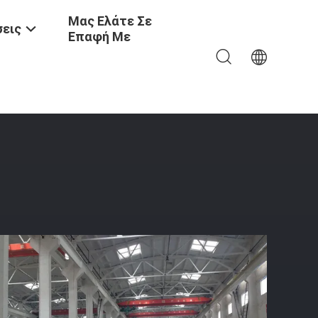
Μας Ελάτε Σε
εις
Επαφή Με
 Την Αποδοτικότητα Καυσίμου Αερίου