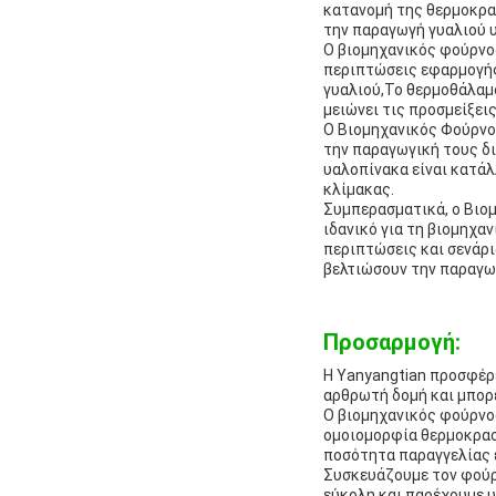
κατανομή της θερμοκρα
την παραγωγή γυαλιού 
Ο βιομηχανικός φούρνος
περιπτώσεις εφαρμογής 
γυαλιού,Το θερμοθάλαμο
μειώνει τις προσμείξεις
Ο Βιομηχανικός Φούρνος
την παραγωγική τους δ
υαλοπίνακα είναι κατάλ
κλίμακας.
Συμπερασματικά, ο Βιομ
ιδανικό για τη βιομηχα
περιπτώσεις και σενάρι
βελτιώσουν την παραγωγ
Προσαρμογή:
Η Yanyangtian προσφέρε
αρθρωτή δομή και μπορε
Ο βιομηχανικός φούρνος
ομοιομορφία θερμοκρασί
ποσότητα παραγγελίας ε
Συσκευάζουμε τον φούρν
εύκολη και παρέχουμε υ