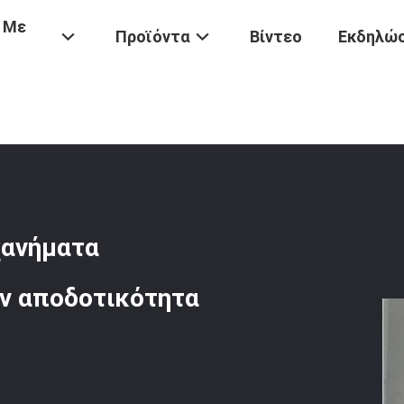
 Με
Προϊόντα
Βίντεο
Εκδηλώσ
ιού
/
Συστήματα Ελέγχου PLC Μηχανήματα Επεξεργασίας Γυαλιού Για
χανήματα
ην αποδοτικότητα