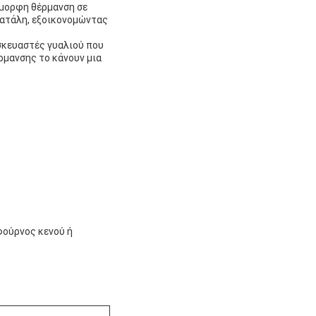
ιόμορφη θέρμανση σε
πατάλη, εξοικονομώντας
ασκευαστές γυαλιού που
ρμανσης το κάνουν μια
φούρνος κενού ή