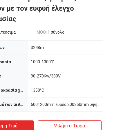
ν με τον ευφυή έλεγχο
ασίας
ατεύσιμα
MOQ:
1 σύνολο
ων
3248m
ρασία
1000-1300℃
η
90-270Kw/380V
Μέγιστη θερμοκρασία χρήσης
1350°C
Μέγεθος τμημάτων αιθουσών
6001200mm ευρέα 200350mm υψηλά
ερη Τιμή
Μιλήστε Τώρα.