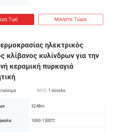
ερη Τιμή
Μιλήστε Τώρα.
ερμοκρασίας ηλεκτρικός
ς κλίβανος κυλίνδρων για την
νή κεραμική πυρκαγιά
τική
ατεύσιμα
MOQ:
1 σύνολο
ων
3248m
ρασία
1000-1300℃