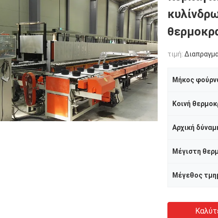
κυλίνδρω
θερμοκρ
τιμή:
Διαπραγμ
Μήκος φούρν
Κοινή θερμοκ
Αρχική δύναμ
Καλύτ