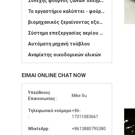
Συνεχής φούρνος ζωνών πλέγματος
Το εργαστήριο καλύπτει - φούρνος
βιομηχανικός ξεραίνοντας εξοπλισμός
Σύστημα επεξεργασίας αερίου σωλήνων
Αυτόματη μηχανή τούβλου
Αναμίκτης οικοδομικών υλικών
ΕΊΜΑΙ ONLINE CHAT NOW
Υπεύθυνος
Mike Xu
Επικοινωνίας :
Τηλεφωνικό νούμερο
+86-
:
17311083661
WhatsApp :
+8613880795380