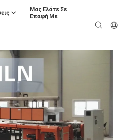
Μας Ελάτε Σε
εις
Επαφή Με