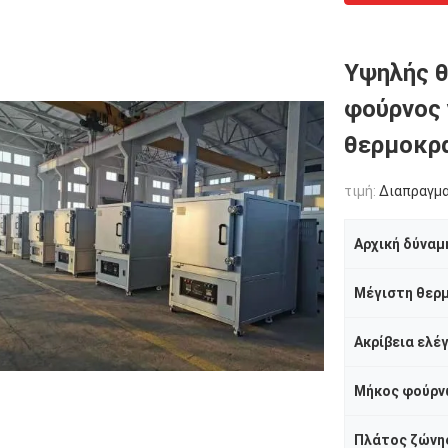
Υψηλής θ
φούρνος 
θερμοκρ
τιμή:
Διαπραγμ
Αρχική δύναμ
Μήκος φούρν
Πλάτος ζώνη