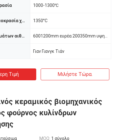
ρασία
1000-1300℃
Μέγιστη θερμοκρασία χρήσης
1350°C
Μέγεθος τμημάτων αιθουσών
6001200mm ευρέα 200350mm υψηλά
Γιαν Γιανγκ Τιάν
ερη Τιμή
Μιλήστε Τώρα.
νός κεραμικός βιομηχανικός
ς φούρνος κυλίνδρων
ησης
ατεύσιμα
MOQ:
1 σύνολο