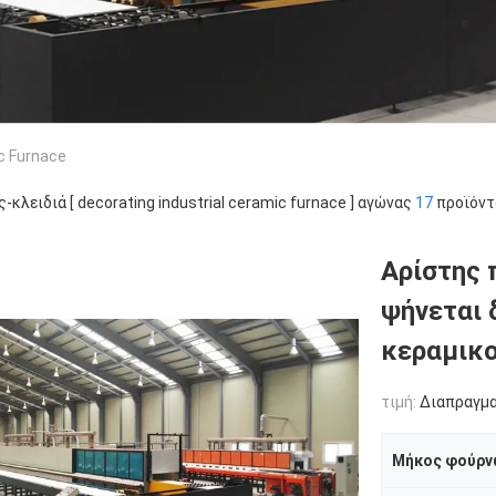
ic Furnace
ς-κλειδιά [ decorating industrial ceramic furnace ] αγώνας
17
προϊόντ
Αρίστης 
ψήνεται 
κεραμικ
τιμή:
Διαπραγμ
Μήκος φούρν