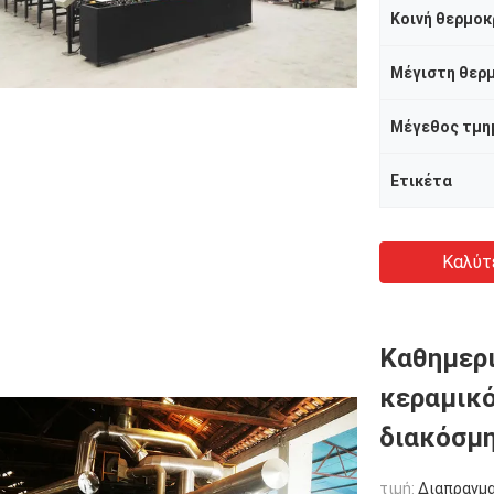
Κοινή θερμοκ
Ετικέτα
Καλύτ
Καθημερι
κεραμικό
διακόσμ
τιμή:
Διαπραγμ