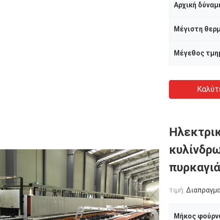
Αρχική δύναμ
Καλύτ
Ηλεκτρικ
κυλίνδρω
πυρκαγιά
τιμή:
Διαπραγμ
Μήκος φούρν