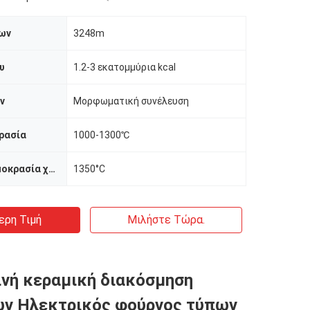
ων
3248m
υ
1.2-3 εκατομμύρια kcal
ν
Μορφωματική συνέλευση
ρασία
1000-1300℃
Μέγιστη θερμοκρασία χρήσης
1350°C
ερη Τιμή
Μιλήστε Τώρα.
νή κεραμική διακόσμηση
ών Ηλεκτρικός φούρνος τύπων