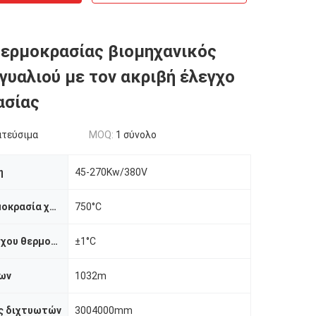
ερμοκρασίας βιομηχανικός
γυαλιού με τον ακριβή έλεγχο
ασίας
ατεύσιμα
MOQ:
1 σύνολο
η
45-270Kw/380V
Μέγιστη θερμοκρασία χρήσης
750°C
Ακρίβεια ελέγχου θερμοκρασίας
±1°C
ων
1032m
ς διχτυωτών
3004000mm