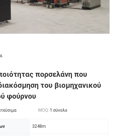
α.
ποιότητας πορσελάνη που
διακόσμηση του βιομηχανικού
ού φούρνου
ατεύσιμα
MOQ:
1 σύνολο
ων
3248m