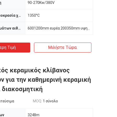
η
90-270Kw/380V
Μέγιστη θερμοκρασία χρήσης
1350°C
Μέγεθος τμημάτων αιθουσών
6001200mm ευρέα 200350mm υψηλά
ερη Τιμή
Μιλήστε Τώρα.
ός κεραμικός κλίβανος
ν για την καθημερινή κεραμική
 διακοσμητική
ατεύσιμα
MOQ:
1 σύνολο
ων
3248m