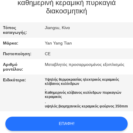
ΕΡΓΟΣΤΑΣΊΟΥ
καθημερινή κεραμική πυρκαγιά
διακοσμητική
ΈΛΕΓΧΟΣ
Τόπος
Jiangsu, Κίνα
ΠΟΙΌΤΗΤΑΣ
καταγωγής:
Μάρκα:
Yan Yang Tian
ΕΙΔΉΣΕΙΣ
Πιστοποίηση:
CE
Αριθμό
Μεταβλητός προσαρμοσμένος εξοπλισμός
ΥΠΟΘΈΣΕΙΣ
μοντέλου:
Ειδικότερα:
Υψηλής θερμοκρασίας ηλεκτρικός κεραμικός
κλίβανος κυλίνδρων
ΖΗΤΉΣΤΕ
,
Καθημερινός κλίβανος κυλίνδρων πυρκαγιών
ΜΙΑ
κεραμικός
,
ΠΡΟΣΦΟΡΆ
υψηλός βιομηχανικός κεραμικός φούρνος 350mm
SITEMAP
ΕΠΑΦΉ!