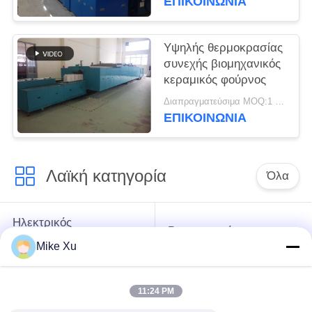
ΕΠΙΚΟΙΝΩΝΙΑ
Υψηλής θερμοκρασίας
συνεχής βιομηχανικός
κεραμικός φούρνος
Διαπραγματεύσιμα MOQ:1 σύνολο
ΕΠΙΚΟΙΝΩΝΙΑ
Λαϊκή κατηγορία
Όλα
Ηλεκτρικός
Βιομηχανικός
βιομηχανικός
φούρνος γυαλιού
Mike Xu
φούρνος
11:24 PM
Βιομηχανικός
Κλίβανος σηράγγων