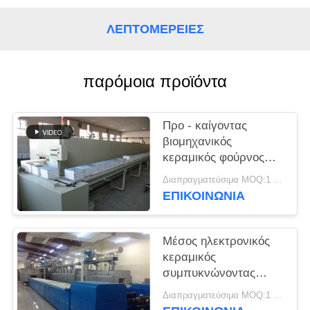
PRIVACY
ΛΕΠΤΟΜΈΡΕΙΕΣ
POLICY
παρόμοια προϊόντα
Προ - καίγοντας
βιομηχανικός
κεραμικός φούρνος
Debinding
Διαπραγματεύσιμα MOQ:1 σύνολο
ΕΠΙΚΟΙΝΩΝΙΑ
Μέσος ηλεκτρονικός
κεραμικός
συμπυκνώνοντας
φούρνος
Διαπραγματεύσιμα MOQ:1 σύνολο
θερμοκρασίας