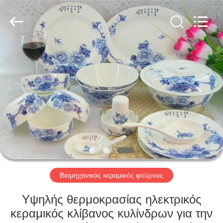
Yixing
Sunny
Furnace
Co.,
Ltd.
All
Rights
Reserved.
ΣΠΊΤΙ
ΠΡΟΪΌΝΤΑ
ΒΊΝΤΕΟ
ΣΧΕΤΙΚΆ
ΜΕ
ΕΜΆΣ
Βιομηχανικός κεραμικός φούρνος
Υψηλής θερμοκρασίας ηλεκτρικός
ΕΠΙΣΚΕΨΉ
κεραμικός κλίβανος κυλίνδρων για την