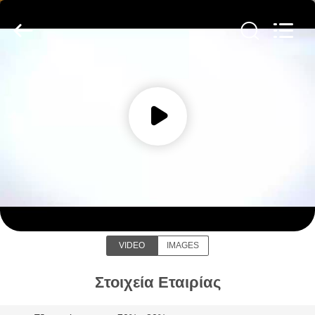
Yixing
Sunny
Furnace
Co.,
Ltd.
All
Rights
Reserved.
ΣΠΊΤΙ
ΠΡΟΪΌΝΤΑ
ΒΊΝΤΕΟ
Yixing Sunny Furnace Co., Ltd
ΣΧΕΤΙΚΆ
ΜΕ
VIDEO
IMAGES
ΕΜΆΣ
Στοιχεία Εταιρίας
ΕΠΙΣΚΕΨΉ