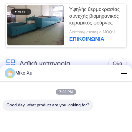
Υψηλής θερμοκρασίας
συνεχής βιομηχανικός
κεραμικός φούρνος
Διαπραγματεύσιμα MOQ:1 σύνολο
ΕΠΙΚΟΙΝΩΝΙΑ
Λαϊκή κατηγορία
Όλα
Mike Xu
Ηλεκτρικός
Βιομηχανικός
βιομηχανικός
7:08 PM
φούρνος γυαλιού
φούρνος
Good day, what product are you looking for?
Βιομηχανικός
Κλίβανος σηράγγων
κεραμικός φούρνος
τούβλου