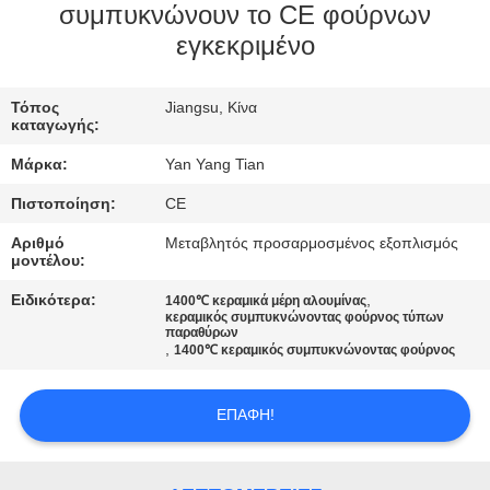
ΕΡΓΟΣΤΑΣΊΟΥ
συμπυκνώνουν το CE φούρνων
εγκεκριμένο
ΈΛΕΓΧΟΣ
ΠΟΙΌΤΗΤΑΣ
Τόπος
Jiangsu, Κίνα
καταγωγής:
Μάρκα:
Yan Yang Tian
ΕΙΔΉΣΕΙΣ
Πιστοποίηση:
CE
ΥΠΟΘΈΣΕΙΣ
Αριθμό
Μεταβλητός προσαρμοσμένος εξοπλισμός
μοντέλου:
Ειδικότερα:
,
1400℃ κεραμικά μέρη αλουμίνας
ΖΗΤΉΣΤΕ
κεραμικός συμπυκνώνοντας φούρνος τύπων
παραθύρων
ΜΙΑ
,
1400℃ κεραμικός συμπυκνώνοντας φούρνος
ΠΡΟΣΦΟΡΆ
ΕΠΑΦΉ!
SITEMAP