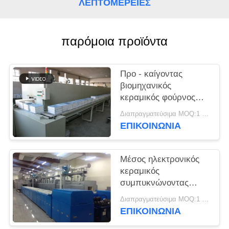
ΛΕΠΤΟΜΈΡΕΙΕΣ
PRIVACY
POLICY
παρόμοια προϊόντα
Προ - καίγοντας
βιομηχανικός
κεραμικός φούρνος
Debinding
Διαπραγματεύσιμα MOQ:1 σύνολο
ΕΠΙΚΟΙΝΩΝΙΑ
Μέσος ηλεκτρονικός
κεραμικός
συμπυκνώνοντας
φούρνος
Διαπραγματεύσιμα MOQ:1 σύνολο
θερμοκρασίας
ΕΠΙΚΟΙΝΩΝΙΑ