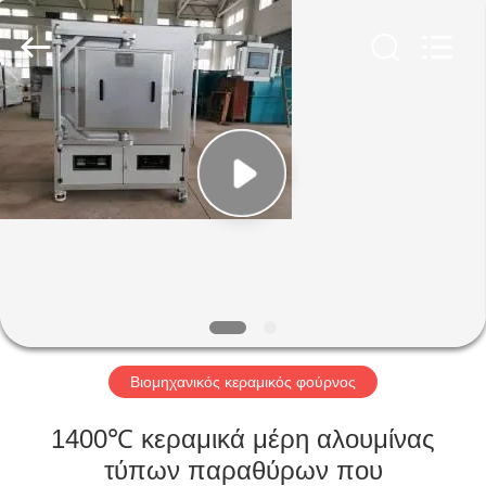
Yixing
Sunny
Furnace
Co.,
Ltd.
All
Rights
Reserved.
ΣΠΊΤΙ
ΠΡΟΪΌΝΤΑ
ΒΊΝΤΕΟ
ΣΧΕΤΙΚΆ
ΜΕ
ΕΜΆΣ
Βιομηχανικός κεραμικός φούρνος
1400℃ κεραμικά μέρη αλουμίνας
ΕΠΙΣΚΕΨΉ
τύπων παραθύρων που