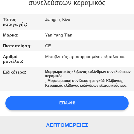
ΕΡΓΟΣΤΑΣΊΟΥ
συνελεύσεων κεραμικός
ΈΛΕΓΧΟΣ
Τόπος
Jiangsu, Κίνα
καταγωγής:
ΠΟΙΌΤΗΤΑΣ
Μάρκα:
Yan Yang Tian
Πιστοποίηση:
CE
ΕΙΔΉΣΕΙΣ
Αριθμό
Μεταβλητός προσαρμοσμένος εξοπλισμός
μοντέλου:
ΥΠΟΘΈΣΕΙΣ
Ειδικότερα:
Μορφωματικός κλίβανος κυλίνδρων συνελεύσεων
κεραμικός
,
,
Μορφωματική συνέλευση με γκάζι Κλίβανος
ΖΗΤΉΣΤΕ
Κεραμικός κλίβανος κυλίνδρων εξατομικεύσιμος
ΜΙΑ
ΕΠΑΦΉ!
ΠΡΟΣΦΟΡΆ
SITEMAP
ΛΕΠΤΟΜΈΡΕΙΕΣ