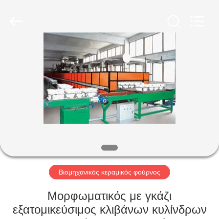
Yixing
Sunny
Furnace
Co.,
Ltd.
All
Rights
Reserved.
ΣΠΊΤΙ
ΠΡΟΪΌΝΤΑ
ΒΊΝΤΕΟ
ΣΧΕΤΙΚΆ
ΜΕ
ΕΜΆΣ
Βιομηχανικός κεραμικός φούρνος
Μορφωματικός με γκάζι
ΕΠΙΣΚΕΨΉ
εξατομικεύσιμος κλιβάνων κυλίνδρων