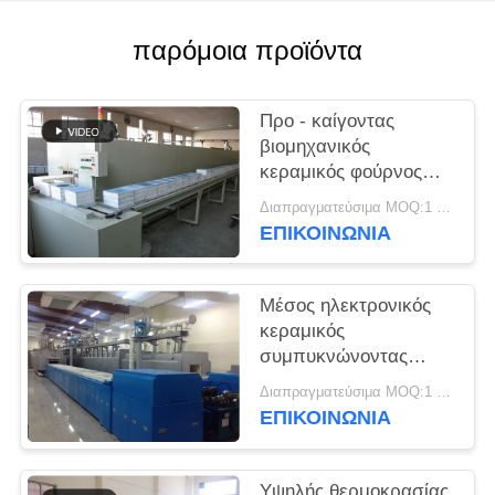
PRIVACY
παρόμοια προϊόντα
POLICY
Προ - καίγοντας
βιομηχανικός
κεραμικός φούρνος
Debinding
Διαπραγματεύσιμα MOQ:1 σύνολο
ΕΠΙΚΟΙΝΩΝΙΑ
Μέσος ηλεκτρονικός
κεραμικός
συμπυκνώνοντας
φούρνος
Διαπραγματεύσιμα MOQ:1 σύνολο
θερμοκρασίας
ΕΠΙΚΟΙΝΩΝΙΑ
Υψηλής θερμοκρασίας