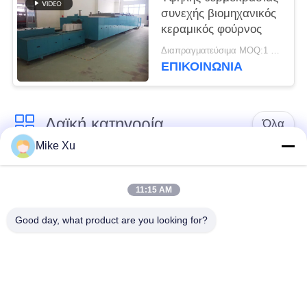
συνεχής βιομηχανικός
κεραμικός φούρνος
Διαπραγματεύσιμα MOQ:1 σύνολο
ΕΠΙΚΟΙΝΩΝΙΑ
Λαϊκή κατηγορία
Όλα
Mike Xu
Ηλεκτρικός
Βιομηχανικός
βιομηχανικός
11:15 AM
φούρνος γυαλιού
φούρνος
Good day, what product are you looking for?
Βιομηχανικός
Κλίβανος σηράγγων
κεραμικός φούρνος
τούβλου
Νέος ενεργειακός