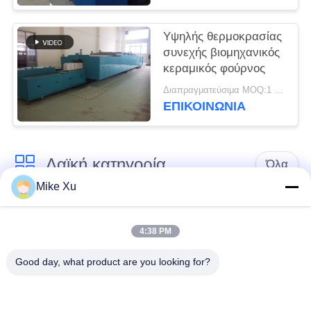
Υψηλής θερμοκρασίας
συνεχής βιομηχανικός
κεραμικός φούρνος
Διαπραγματεύσιμα MOQ:1 σύνολο
ΕΠΙΚΟΙΝΩΝΙΑ
Λαϊκή κατηγορία
Όλα
Mike Xu
Ηλεκτρικός
Βιομηχανικός
βιομηχανικός
4:38 PM
φούρνος γυαλιού
φούρνος
Good day, what product are you looking for?
Βιομηχανικός
Κλίβανος σηράγγων
κεραμικός φούρνος
τούβλου