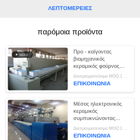
ΛΕΠΤΟΜΈΡΕΙΕΣ
PRIVACY
POLICY
παρόμοια προϊόντα
Προ - καίγοντας
βιομηχανικός
κεραμικός φούρνος
Debinding
Διαπραγματεύσιμα MOQ:1 σύνολο
ΕΠΙΚΟΙΝΩΝΙΑ
Μέσος ηλεκτρονικός
κεραμικός
συμπυκνώνοντας
φούρνος
Διαπραγματεύσιμα MOQ:1 σύνολο
θερμοκρασίας
ΕΠΙΚΟΙΝΩΝΙΑ