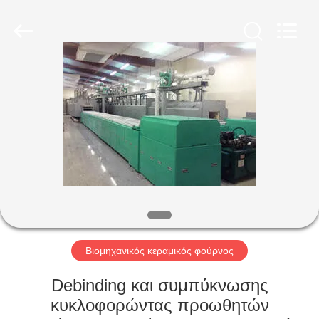
Yixing
Sunny
Furnace
Co.,
Ltd.
All
Rights
Reserved.
ΣΠΊΤΙ
ΠΡΟΪΌΝΤΑ
ΒΊΝΤΕΟ
ΣΧΕΤΙΚΆ
ΜΕ
ΕΜΆΣ
Βιομηχανικός κεραμικός φούρνος
Debinding και συμπύκνωσης
ΕΠΙΣΚΕΨΉ
κυκλοφορώντας προωθητών