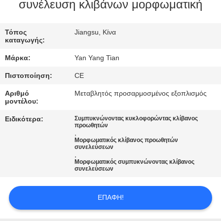
ΕΡΓΟΣΤΑΣΊΟΥ
συνέλευση κλιβάνων μορφωματική
ΈΛΕΓΧΟΣ
Τόπος
Jiangsu, Κίνα
καταγωγής:
ΠΟΙΌΤΗΤΑΣ
Μάρκα:
Yan Yang Tian
Πιστοποίηση:
CE
ΕΙΔΉΣΕΙΣ
Αριθμό
Μεταβλητός προσαρμοσμένος εξοπλισμός
μοντέλου:
ΥΠΟΘΈΣΕΙΣ
Ειδικότερα:
Συμπυκνώνοντας κυκλοφορώντας κλίβανος
προωθητών
,
ΖΗΤΉΣΤΕ
Μορφωματικός κλίβανος προωθητών
συνελεύσεων
,
ΜΙΑ
Μορφωματικός συμπυκνώνοντας κλίβανος
συνελεύσεων
ΠΡΟΣΦΟΡΆ
ΕΠΑΦΉ!
SITEMAP