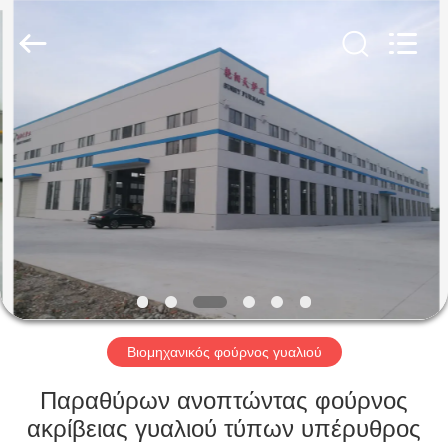
Yixing
Sunny
Furnace
Co.,
Ltd.
All
Rights
Reserved.
ΣΠΊΤΙ
ΠΡΟΪΌΝΤΑ
ΒΊΝΤΕΟ
ΣΧΕΤΙΚΆ
ΜΕ
ΕΜΆΣ
Βιομηχανικός φούρνος γυαλιού
Παραθύρων ανοπτώντας φούρνος
ΕΠΙΣΚΕΨΉ
ακρίβειας γυαλιού τύπων υπέρυθρος