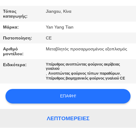
ΕΡΓΟΣΤΑΣΊΟΥ
Τόπος
Jiangsu, Κίνα
καταγωγής:
ΈΛΕΓΧΟΣ
Μάρκα:
Yan Yang Tian
ΠΟΙΌΤΗΤΑΣ
Πιστοποίηση:
CE
ΕΙΔΉΣΕΙΣ
Αριθμό
Μεταβλητός προσαρμοσμένος εξοπλισμός
μοντέλου:
Ειδικότερα:
Υπέρυθρος ανοπτώντας φούρνος ακρίβειας
ΥΠΟΘΈΣΕΙΣ
γυαλιού
,
,
Ανοπτώντας φούρνος τύπων παραθύρων
Υπέρυθρος βιομηχανικός φούρνος γυαλιού CE
ΖΗΤΉΣΤΕ
ΕΠΑΦΉ!
ΜΙΑ
ΠΡΟΣΦΟΡΆ
ΛΕΠΤΟΜΈΡΕΙΕΣ
SITEMAP