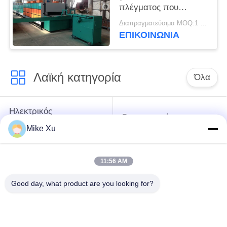
πλέγματος που
διακοσμεί το φούρνο
Διαπραγματεύσιμα MOQ:1 σύνολο
ΕΠΙΚΟΙΝΩΝΙΑ
Λαϊκή κατηγορία
Όλα
Ηλεκτρικός
Βιομηχανικός
βιομηχανικός
φούρνος γυαλιού
Mike Xu
φούρνος
11:56 AM
Βιομηχανικός
Κλίβανος σηράγγων
κεραμικός φούρνος
τούβλου
Good day, what product are you looking for?
Νέος ενεργειακός
Λειαντικός κλίβανος
κλίβανος