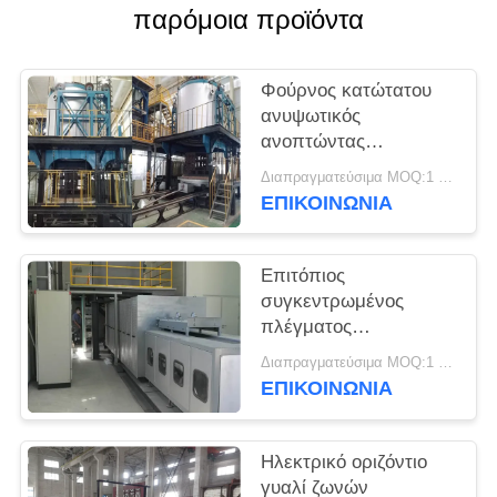
παρόμοια προϊόντα
PRIVACY
POLICY
Φούρνος κατώτατου
ανυψωτικός
ανοπτώντας
βιομηχανικός γυαλιού
Διαπραγματεύσιμα MOQ:1 σύνολο
1000℃
ΕΠΙΚΟΙΝΩΝΙΑ
Επιτόπιος
συγκεντρωμένος
πλέγματος
ανοπτώντας κλίβανος
Διαπραγματεύσιμα MOQ:1 σύνολο
γυαλιού ζωνών
ΕΠΙΚΟΙΝΩΝΙΑ
οπτικός
Ηλεκτρικό οριζόντιο
γυαλί ζωνών