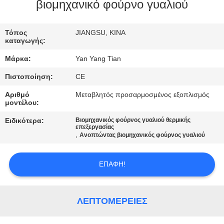
ΕΡΓΟΣΤΑΣΊΟΥ
βιομηχανικό φούρνο γυαλιού
ΈΛΕΓΧΟΣ
Τόπος
JIANGSU, ΚΙΝΑ
καταγωγής:
ΠΟΙΌΤΗΤΑΣ
Μάρκα:
Yan Yang Tian
Πιστοποίηση:
CE
ΕΙΔΉΣΕΙΣ
Αριθμό
Μεταβλητός προσαρμοσμένος εξοπλισμός
μοντέλου:
ΥΠΟΘΈΣΕΙΣ
Ειδικότερα:
Βιομηχανικός φούρνος γυαλιού θερμικής
επεξεργασίας
,
Ανοπτώντας βιομηχανικός φούρνος γυαλιού
ΖΗΤΉΣΤΕ
ΜΙΑ
ΕΠΑΦΉ!
ΠΡΟΣΦΟΡΆ
ΛΕΠΤΟΜΈΡΕΙΕΣ
SITEMAP