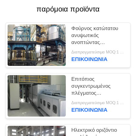
παρόμοια προϊόντα
PRIVACY
POLICY
Φούρνος κατώτατου
ανυψωτικός
ανοπτώντας
βιομηχανικός γυαλιού
Διαπραγματεύσιμα MOQ:1 σύνολο
1000℃
ΕΠΙΚΟΙΝΩΝΙΑ
Επιτόπιος
συγκεντρωμένος
πλέγματος
ανοπτώντας κλίβανος
Διαπραγματεύσιμα MOQ:1 σύνολο
γυαλιού ζωνών
ΕΠΙΚΟΙΝΩΝΙΑ
οπτικός
Ηλεκτρικό οριζόντιο