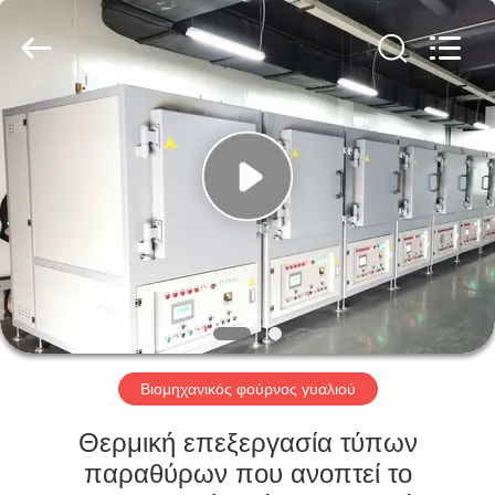
Yixing
Sunny
Furnace
Co.,
Ltd.
All
Rights
Reserved.
ΣΠΊΤΙ
ΠΡΟΪΌΝΤΑ
ΒΊΝΤΕΟ
ΣΧΕΤΙΚΆ
ΜΕ
ΕΜΆΣ
Βιομηχανικός φούρνος γυαλιού
Θερμική επεξεργασία τύπων
ΕΠΙΣΚΕΨΉ
παραθύρων που ανοπτεί το