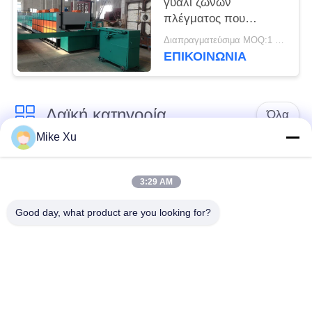
γυαλί ζωνών
πλέγματος που
διακοσμεί το φούρνο
Διαπραγματεύσιμα MOQ:1 σύνολο
ΕΠΙΚΟΙΝΩΝΙΑ
Λαϊκή κατηγορία
Όλα
Mike Xu
Ηλεκτρικός
Βιομηχανικός
βιομηχανικός
3:29 AM
φούρνος γυαλιού
φούρνος
Good day, what product are you looking for?
Βιομηχανικός
Κλίβανος σηράγγων
κεραμικός φούρνος
τούβλου
Νέος ενεργειακός
Λειαντικός κλίβανος
κλίβανος