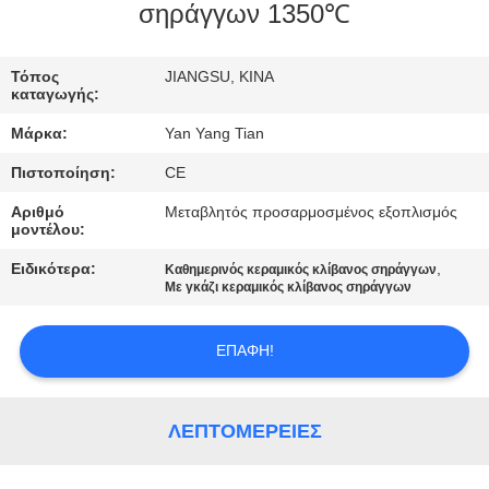
ΕΡΓΟΣΤΑΣΊΟΥ
σηράγγων 1350℃
ΈΛΕΓΧΟΣ
Τόπος
JIANGSU, ΚΙΝΑ
καταγωγής:
ΠΟΙΌΤΗΤΑΣ
Μάρκα:
Yan Yang Tian
Πιστοποίηση:
CE
ΕΙΔΉΣΕΙΣ
Αριθμό
Μεταβλητός προσαρμοσμένος εξοπλισμός
μοντέλου:
ΥΠΟΘΈΣΕΙΣ
Ειδικότερα:
,
Καθημερινός κεραμικός κλίβανος σηράγγων
Με γκάζι κεραμικός κλίβανος σηράγγων
ΖΗΤΉΣΤΕ
ΜΙΑ
ΕΠΑΦΉ!
ΠΡΟΣΦΟΡΆ
ΛΕΠΤΟΜΈΡΕΙΕΣ
SITEMAP