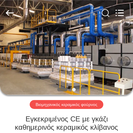
Yixing
Sunny
Furnace
Co.,
Ltd.
All
Rights
Reserved.
ΣΠΊΤΙ
ΠΡΟΪΌΝΤΑ
ΒΊΝΤΕΟ
ΣΧΕΤΙΚΆ
ΜΕ
ΕΜΆΣ
Βιομηχανικός κεραμικός φούρνος
Εγκεκριμένος CE με γκάζι
ΕΠΙΣΚΕΨΉ
καθημερινός κεραμικός κλίβανος