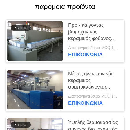
παρόμοια προϊόντα
PRIVACY
POLICY
Προ - καίγοντας
βιομηχανικός
κεραμικός φούρνος
Debinding
Διαπραγματεύσιμα MOQ:1 σύνολο
ΕΠΙΚΟΙΝΩΝΙΑ
Μέσος ηλεκτρονικός
κεραμικός
συμπυκνώνοντας
φούρνος
Διαπραγματεύσιμα MOQ:1 σύνολο
θερμοκρασίας
ΕΠΙΚΟΙΝΩΝΙΑ
Υψηλής θερμοκρασίας
συνεχής βιομηχανικός