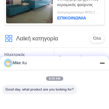
κεραμικός φούρνος
Διαπραγματεύσιμα MOQ:1 σύνολο
ΕΠΙΚΟΙΝΩΝΙΑ
Λαϊκή κατηγορία
Όλα
Ηλεκτρικός
Βιομηχανικός
βιομηχανικός
φούρνος γυαλιού
Mike Xu
φούρνος
8:30 AM
Βιομηχανικός
Κλίβανος σηράγγων
κεραμικός φούρνος
τούβλου
Good day, what product are you looking for?
Νέος ενεργειακός
Λειαντικός κλίβανος
κλίβανος