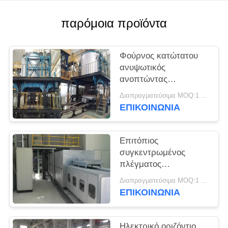
PRIVACY
παρόμοια προϊόντα
POLICY
Φούρνος κατώτατου
ανυψωτικός
ανοπτώντας
βιομηχανικός γυαλιού
Διαπραγματεύσιμα MOQ:1 σύνολο
1000℃
ΕΠΙΚΟΙΝΩΝΙΑ
Επιτόπιος
συγκεντρωμένος
πλέγματος
ανοπτώντας κλίβανος
Διαπραγματεύσιμα MOQ:1 σύνολο
γυαλιού ζωνών
ΕΠΙΚΟΙΝΩΝΙΑ
οπτικός
Ηλεκτρικό οριζόντιο