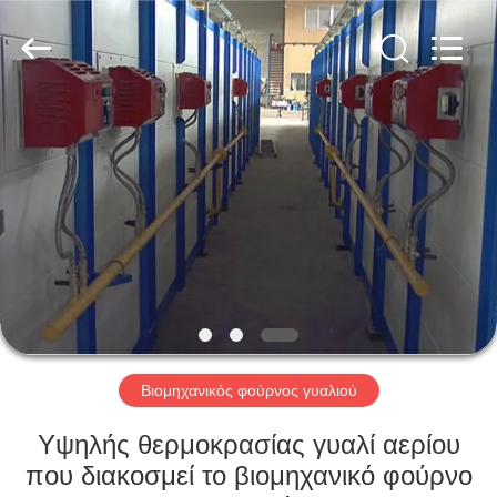
Yixing
Sunny
Furnace
Co.,
Ltd.
All
Rights
Reserved.
ΣΠΊΤΙ
ΠΡΟΪΌΝΤΑ
ΒΊΝΤΕΟ
ΣΧΕΤΙΚΆ
ΜΕ
ΕΜΆΣ
Βιομηχανικός φούρνος γυαλιού
Υψηλής θερμοκρασίας γυαλί αερίου
ΕΠΙΣΚΕΨΉ
που διακοσμεί το βιομηχανικό φούρνο