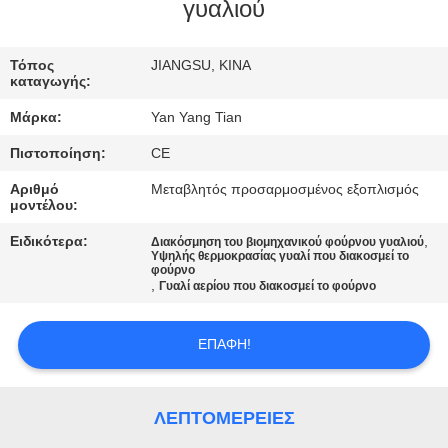
ΕΡΓΟΣΤΑΣΊΟΥ
γυαλιού
ΈΛΕΓΧΟΣ
Τόπος
JIANGSU, ΚΙΝΑ
καταγωγής:
ΠΟΙΌΤΗΤΑΣ
Μάρκα:
Yan Yang Tian
Πιστοποίηση:
CE
ΕΙΔΉΣΕΙΣ
Αριθμό
Μεταβλητός προσαρμοσμένος εξοπλισμός
μοντέλου:
ΥΠΟΘΈΣΕΙΣ
Ειδικότερα:
,
Διακόσμηση του βιομηχανικού φούρνου γυαλιού
Υψηλής θερμοκρασίας γυαλί που διακοσμεί το
φούρνο
ΖΗΤΉΣΤΕ
,
Γυαλί αερίου που διακοσμεί το φούρνο
ΜΙΑ
ΕΠΑΦΉ!
ΠΡΟΣΦΟΡΆ
SITEMAP
ΛΕΠΤΟΜΈΡΕΙΕΣ