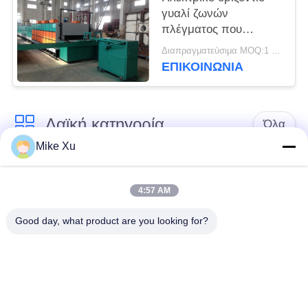
γυαλί ζωνών
πλέγματος που
διακοσμεί το φούρνο
Διαπραγματεύσιμα MOQ:1 σύνολο
ΕΠΙΚΟΙΝΩΝΙΑ
Λαϊκή κατηγορία
Όλα
Mike Xu
Ηλεκτρικός
Βιομηχανικός
βιομηχανικός
4:57 AM
φούρνος γυαλιού
φούρνος
Good day, what product are you looking for?
Βιομηχανικός
Κλίβανος σηράγγων
κεραμικός φούρνος
τούβλου
Νέος ενεργειακός