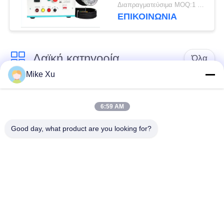
Διαπραγματεύσιμα MOQ:1 σύνολο
ΕΠΙΚΟΙΝΩΝΙΑ
Λαϊκή κατηγορία
Όλα
Mike Xu
Ηλεκτρικός
Βιομηχανικός
βιομηχανικός
6:59 AM
φούρνος γυαλιού
φούρνος
Good day, what product are you looking for?
Βιομηχανικός
Κλίβανος σηράγγων
κεραμικός φούρνος
τούβλου
Νέος ενεργειακός
Λειαντικός κλίβανος
κλίβανος