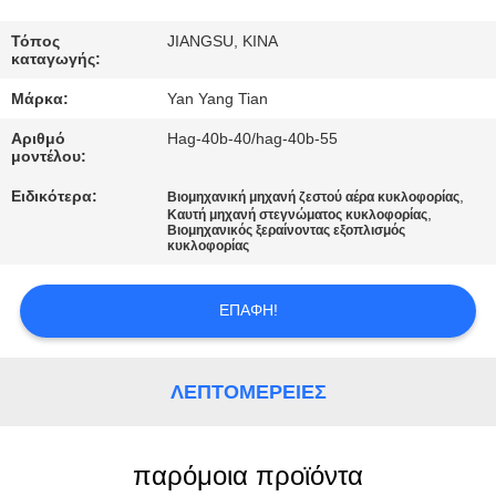
ΕΡΓΟΣΤΑΣΊΟΥ
Τόπος
JIANGSU, ΚΙΝΑ
καταγωγής:
ΈΛΕΓΧΟΣ
Μάρκα:
Yan Yang Tian
ΠΟΙΌΤΗΤΑΣ
Αριθμό
Hag-40b-40/hag-40b-55
μοντέλου:
ΕΙΔΉΣΕΙΣ
Ειδικότερα:
,
Βιομηχανική μηχανή ζεστού αέρα κυκλοφορίας
,
Καυτή μηχανή στεγνώματος κυκλοφορίας
Βιομηχανικός ξεραίνοντας εξοπλισμός
ΥΠΟΘΈΣΕΙΣ
κυκλοφορίας
ΕΠΑΦΉ!
ΖΗΤΉΣΤΕ
ΜΙΑ
ΠΡΟΣΦΟΡΆ
ΛΕΠΤΟΜΈΡΕΙΕΣ
SITEMAP
παρόμοια προϊόντα