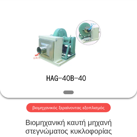
Yixing
Sunny
Furnace
Co.,
Ltd.
All
Rights
Reserved.
ΣΠΊΤΙ
ΠΡΟΪΌΝΤΑ
ΒΊΝΤΕΟ
ΣΧΕΤΙΚΆ
ΜΕ
ΕΜΆΣ
βιομηχανικός ξεραίνοντας εξοπλισμός
Βιομηχανική καυτή μηχανή
ΕΠΙΣΚΕΨΉ
στεγνώματος κυκλοφορίας