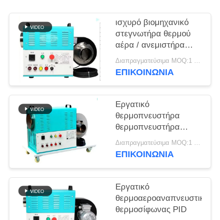
PRIVACY
ισχυρό βιομηχανικό
POLICY
στεγνωτήρα θερμού
αέρα / ανεμιστήρα
κυκλοφορίας θερμού
Διαπραγματεύσιμα MOQ:1 σύνολο
αέρα στη βιομηχανία
ΕΠΙΚΟΙΝΩΝΙΑ
ξύλου
Εργατικό
θερμοπνευστήρα
θερμοπνευστήρα
υψηλής πίεσης για
Διαπραγματεύσιμα MOQ:1 σύνολο
ξήρανση
ΕΠΙΚΟΙΝΩΝΙΑ
Εργατικό
θερμοαεροαναπνευστικό
θερμοσίφωνας PID