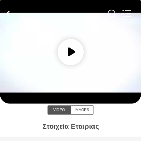
Yixing
Sunny
Furnace
Co.,
Ltd.
All
Rights
Reserved.
ΣΠΊΤΙ
ΠΡΟΪΌΝΤΑ
ΒΊΝΤΕΟ
Yixing Sunny Furnace Co., Ltd
ΣΧΕΤΙΚΆ
ΜΕ
VIDEO
IMAGES
ΕΜΆΣ
Στοιχεία Εταιρίας
ΕΠΙΣΚΕΨΉ